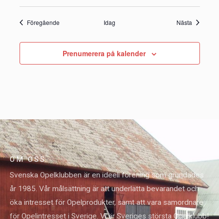
Evenemang
Evenema
Föregående
Idag
Nästa
Prenumerera på kalender
OM OSS
Svenska Opelklubben är en ideell förening som grundades
år 1985. Vår målsättning är att underlätta bevarandet och
öka intresset för Opelprodukter, samt att vara samordnare
för Opelintresset i Sverige. Vi är Sveriges största Opelklubb!