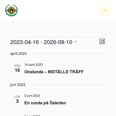
Hoppa
Huvu
till
innehåll
2023-04-16
 - 
2026-08-10
Evenemang
Vy-
Evenem
Lista
navigerin
vynavig
Välj
april 2023
datum.
16 april 2023
SÖN
16
Onslunda – INSTÄLLD TRÄFF
juni 2023
3 juni 2023
LÖR
3
En runda på Österlen