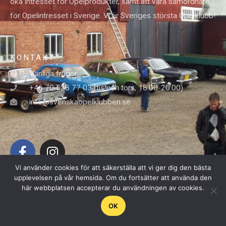
öka intresset för Opelprodukter, samt att vara samordnare
för Opelintresset i Sverige. Vi är Sveriges största Opelklubb!
KONTAKT
Vanliga frågor
+46 70 528 77 03 (tis och tors, 18:00-20:00)
info@svenskaopelklubben.se
F
I
a
n
c
s
Vi använder cookies för att säkerställa att vi ger dig den bästa
upplevelsen på vår hemsida. Om du fortsätter att använda den
e
t
Copyright © 2025 Svenska Opelklubben
här webbplatsen accepterar du användningen av cookies.
b
a
o
g
OK
o
r